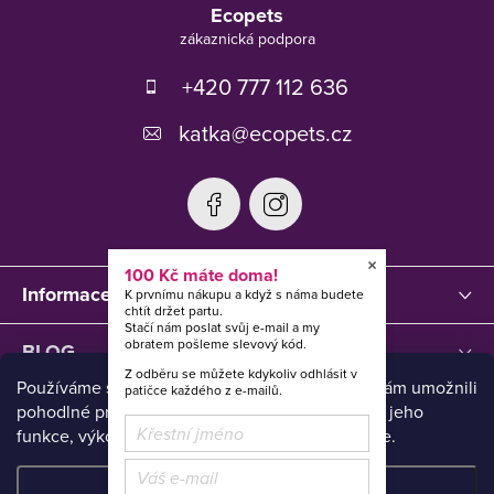
á
Ecopets
p
a
t
+420 777 112 636
í
katka
@
ecopets.cz
×
100 Kč máte doma!
Informace
K prvnímu nákupu a když s náma budete
chtít držet partu.
Stačí nám poslat svůj e-mail a my
obratem pošleme slevový kód.
BLOG
Z odběru se můžete kdykoliv odhlásit v
Používáme sušenky, neboli cookies, abychom Vám umožnili
patičce každého z e-mailů.
pohodlné prohlížení webu a neustále zlepšovali jeho
funkce, výkon a použitelnost. Více informací zde.
Nastavení