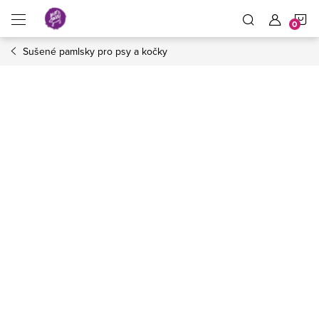
Přejít
N
na
obsah
Sušené pamlsky pro psy a kočky
K