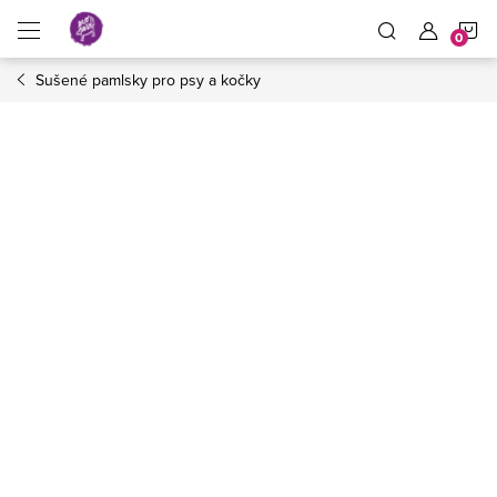
Přejít
N
na
obsah
Sušené pamlsky pro psy a kočky
K