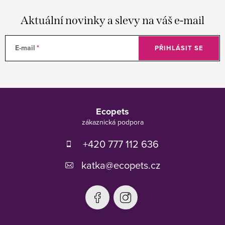
Aktuální novinky a slevy na váš e-mail
E-mail
PŘIHLÁSIT SE
Z
á
Ecopets
p
a
t
+420 777 112 636
í
katka
@
ecopets.cz