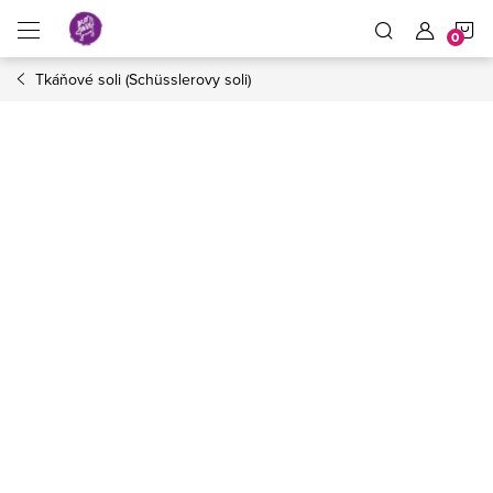
Přejít
N
na
obsah
Tkáňové soli (Schüsslerovy soli)
K