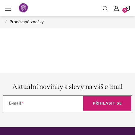
Přejít
N
na
obsah
Prodávané značky
K
Aktuální novinky a slevy na váš e-mail
E-mail
PŘIHLÁSIT SE
Z