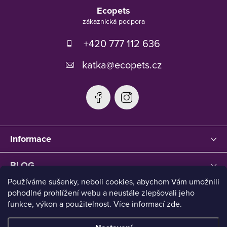
á
Ecopets
p
a
t
+420 777 112 636
í
katka
@
ecopets.cz
Informace
BLOG
Používáme sušenky, neboli cookies, abychom Vám umožnili
pohodlné prohlížení webu a neustále zlepšovali jeho
funkce, výkon a použitelnost. Více informací zde.