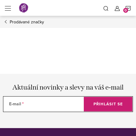
Přejít
N
na
obsah
Prodávané značky
K
Aktuální novinky a slevy na váš e-mail
E-mail
PŘIHLÁSIT SE
Z