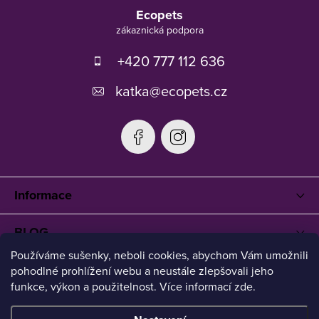
á
Ecopets
p
a
t
+420 777 112 636
í
katka
@
ecopets.cz
Informace
BLOG
Používáme sušenky, neboli cookies, abychom Vám umožnili
pohodlné prohlížení webu a neustále zlepšovali jeho
funkce, výkon a použitelnost. Více informací zde.