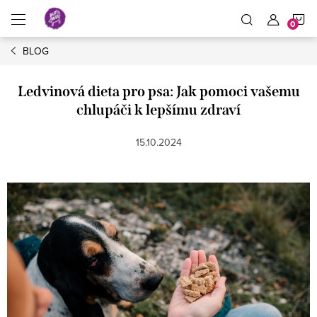
Přejít
N
na
obsah
BLOG
K
Ledvinová dieta pro psa: Jak pomoci vašemu
chlupáči k lepšímu zdraví
15.10.2024