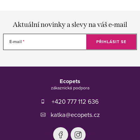
Aktuální novinky a slevy na váš e-mail
E-mail
PŘIHLÁSIT SE
Z
á
Ecopets
p
a
t
+420 777 112 636
í
katka
@
ecopets.cz