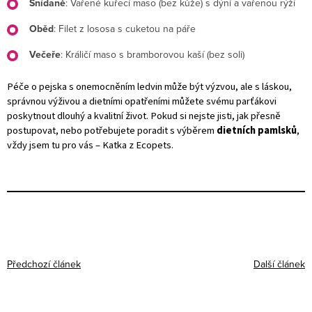
Snídaně
: Vařené kuřecí maso (bez kůže) s dýní a vařenou rýží
Oběd
: Filet z lososa s cuketou na páře
Večeře
: Králičí maso s bramborovou kaší (bez soli)
Péče o pejska s onemocněním ledvin může být výzvou, ale s láskou,
správnou výživou a dietními opatřeními můžete svému parťákovi
poskytnout dlouhý a kvalitní život. Pokud si nejste jisti, jak přesně
postupovat, nebo potřebujete poradit s výběrem
dietních pamlsků
,
vždy jsem tu pro vás – Katka z Ecopets.
Předchozí článek
Další článek