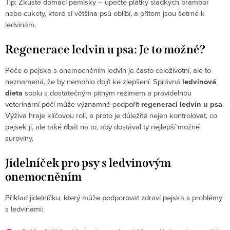
Tip: Zkuste domácí pamlsky – upečte plátky sladkých brambor
nebo cukety, které si většina psů oblíbí, a přitom jsou šetrné k
ledvinám.
Regenerace ledvin u psa: Je to možné?
Péče o pejska s onemocněním ledvin je často celoživotní, ale to
neznamená, že by nemohlo dojít ke zlepšení. Správná
ledvinová
dieta
spolu s dostatečným pitným režimem a pravidelnou
veterinární péčí může významně podpořit
regeneraci ledvin u psa
.
Výživa hraje klíčovou roli, a proto je důležité nejen kontrolovat, co
pejsek jí, ale také dbát na to, aby dostával ty nejlepší možné
suroviny.
Jídelníček pro psy s ledvinovým
onemocněním
Příklad jídelníčku, který může podporovat zdraví pejska s problémy
s ledvinami: