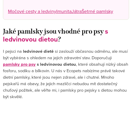
Močové cesty a ledviny
Imunita
Játra
Šetrné pamlsky
s
Jaké pamlsky jsou vhodné pro psy
ledvinovou dietou
?
I pejsci na
ledvinové dietě
si zaslouží občasnou odměnu, ale musí
být vybírána s ohledem na jejich zdravotní stav. Doporučuji
pamlsky pro psy
s ledvinovou dietou
, které obsahují nízký obsah
fosforu, sodíku a bílkovin. U nás v Ecopets nabízíme právě takové
dietní pamlsky, které jsou nejen zdravé, ale i chutné. Mnoho
pejskařů má obavy, že jejich mazlíčci nebudou mít dostatečný
chuťový požitek, ale věřte mi, i pamlsky pro pejsky s dietou mohou
být skvělé.