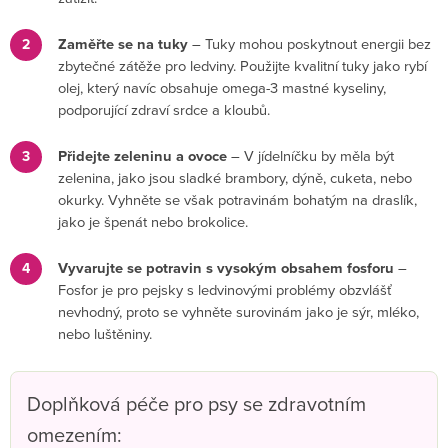
Zaměřte se na tuky
– Tuky mohou poskytnout energii bez
zbytečné zátěže pro ledviny. Použijte kvalitní tuky jako rybí
olej, který navíc obsahuje omega-3 mastné kyseliny,
podporující zdraví srdce a kloubů.
Přidejte zeleninu a ovoce
– V jídelníčku by měla být
zelenina, jako jsou sladké brambory, dýně, cuketa, nebo
okurky. Vyhněte se však potravinám bohatým na draslík,
jako je špenát nebo brokolice.
Vyvarujte se potravin s vysokým obsahem fosforu
–
Fosfor je pro pejsky s ledvinovými problémy obzvlášť
nevhodný, proto se vyhněte surovinám jako je sýr, mléko,
nebo luštěniny.
Doplňková péče pro psy se zdravotním
omezením: