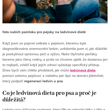
foto našich pamlsku pro
pejsky na ledvinové dietě
Když jsem se poprvé setkala s pejskem, kterému byla
diagnostikována onemocnění ledvin, uvědomila jsem si, jak důležité
je poskytnout správnou péči a výživu. Naše čtyřnohé parťáky
bereme jako členy rodiny, a proto se chceme ujistit, že dostanou jen
to nejlepší, zvlášť když jejich zdraví vyžaduje specifický přístup.
Dnes bych vám chtěla představit, jak může
ledvinová dieta
pomoci vašemu pejskovi, a nabídnu pár tipů na domácí jídelníček,
který podpoří
regeneraci ledvin u psa
.
Co je ledvinová dieta pro psa a proč je
důležitá?
Ledviny jsou klíčovým orgánem, který filtruje odpadní látky z těla a