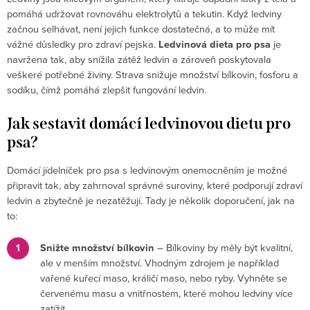
pomáhá udržovat rovnováhu elektrolytů a tekutin. Když ledviny
začnou selhávat, není jejich funkce dostatečná, a to může mít
vážné důsledky pro zdraví pejska.
Ledvinová dieta pro psa
je
navržena tak, aby snížila zátěž ledvin a zároveň poskytovala
veškeré potřebné živiny. Strava snižuje množství bílkovin, fosforu a
sodíku, čímž pomáhá zlepšit fungování ledvin.
Jak sestavit domácí ledvinovou dietu pro
psa?
Domácí jídelníček pro psa s ledvinovým onemocněním je možné
připravit tak, aby zahrnoval správné suroviny, které podporují zdraví
ledvin a zbytečně je nezatěžují. Tady je několik doporučení, jak na
to:
Snižte množství bílkovin
– Bílkoviny by měly být kvalitní,
ale v menším množství. Vhodným zdrojem je například
vařené kuřecí maso, králičí maso, nebo ryby. Vyhněte se
červenému masu a vnitřnostem, které mohou ledviny více
zatížit.