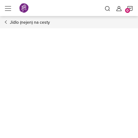
Přejít
N
na
obsah
Jídlo (nejen) na cesty
K