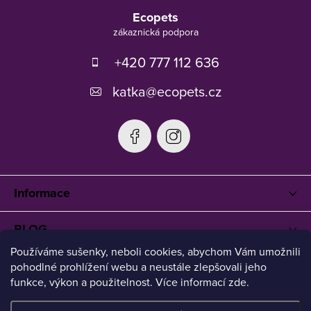
á
Ecopets
p
a
t
+420 777 112 636
í
katka
@
ecopets.cz
Informace
BLOG
Používáme sušenky, neboli cookies, abychom Vám umožnili
pohodlné prohlížení webu a neustále zlepšovali jeho
funkce, výkon a použitelnost. Více informací zde.