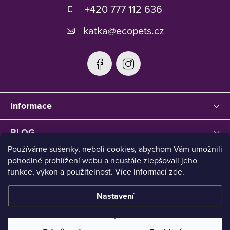
t
+420 777 112 636
í
katka
@
ecopets.cz
Informace
BLOG
Používáme sušenky, neboli cookies, abychom Vám umožnili
pohodlné prohlížení webu a neustále zlepšovali jeho
funkce, výkon a použitelnost. Více informací zde.
Nastavení
Copyright 2026
Ecopets
. Všechna práva vyhrazena.
Upravit
nastavení cookies