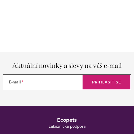
Aktuální novinky a slevy na váš e-mail
E-mail
PŘIHLÁSIT SE
Z
á
Ecopets
p
a