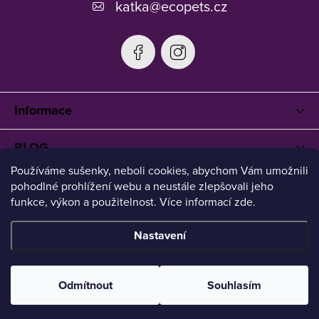
katka
@
ecopets.cz
Informace
BLOG
Používáme sušenky, neboli cookies, abychom Vám umožnili
pohodlné prohlížení webu a neustále zlepšovali jeho
funkce, výkon a použitelnost. Více informací zde.
Nastavení
Copyright 2026
Ecopets
. Všechna práva vyhrazena.
Upravit
nastavení cookies
Odmítnout
Souhlasím
Vytvořil Shoptet