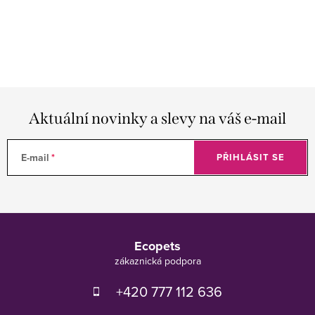
Aktuální novinky a slevy na váš e-mail
E-mail
PŘIHLÁSIT SE
Z
á
Ecopets
p
a
t
+420 777 112 636
í