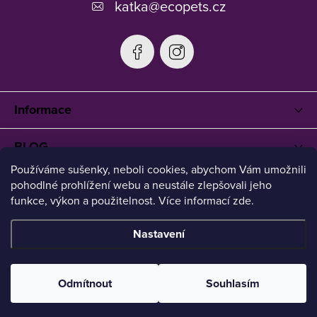
katka
@
ecopets.cz
Informace
BLOG
Používáme sušenky, neboli cookies, abychom Vám umožnili
pohodlné prohlížení webu a neustále zlepšovali jeho
funkce, výkon a použitelnost. Více informací zde.
Nastavení
Copyright 2026
Ecopets
. Všechna práva vyhrazena.
Upravit
nastavení cookies
Odmítnout
Souhlasím
Vytvořil Shoptet