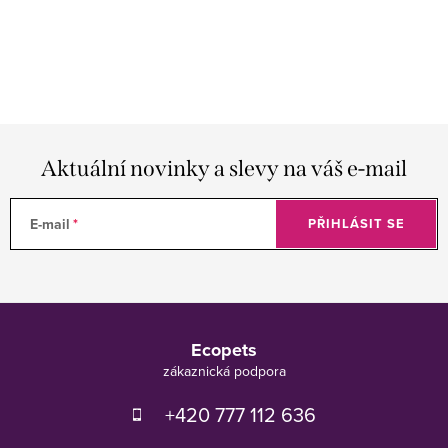
Aktuální novinky a slevy na váš e-mail
E-mail
PŘIHLÁSIT SE
Z
á
Ecopets
p
a
t
+420 777 112 636
í