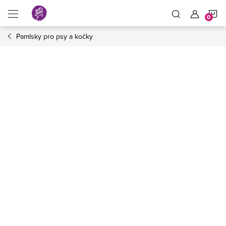
Přejít
N
na
obsah
Pamlsky pro psy a kočky
K