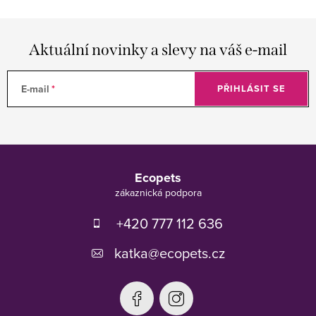
Aktuální novinky a slevy na váš e-mail
E-mail
PŘIHLÁSIT SE
Z
á
Ecopets
p
a
t
+420 777 112 636
í
katka
@
ecopets.cz