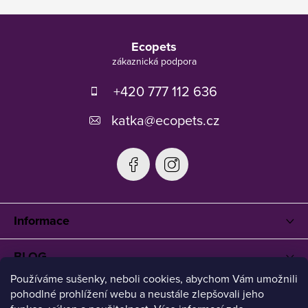
Z
á
Ecopets
p
a
t
+420 777 112 636
í
katka
@
ecopets.cz
Informace
BLOG
Používáme sušenky, neboli cookies, abychom Vám umožnili
pohodlné prohlížení webu a neustále zlepšovali jeho