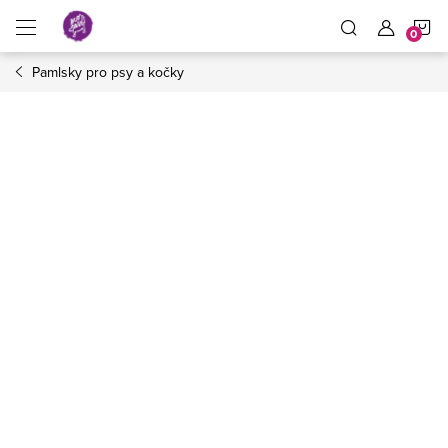
Přejít
N
na
obsah
Pamlsky pro psy a kočky
K