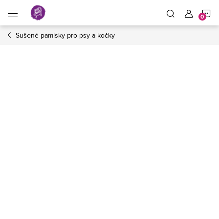
Přejít
N
na
obsah
Sušené pamlsky pro psy a kočky
K