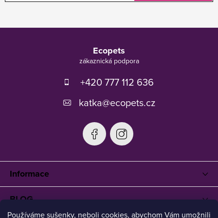
Z
á
Ecopets
p
a
t
+420 777 112 636
í
katka
@
ecopets.cz
Informace
BLOG
Používáme sušenky, neboli cookies, abychom Vám umožnili