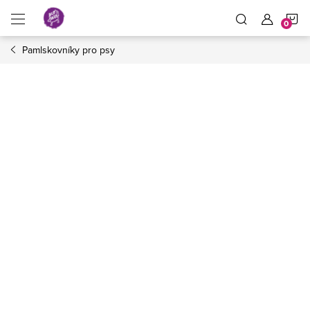
Přejít
N
na
obsah
Pamlskovníky pro psy
K