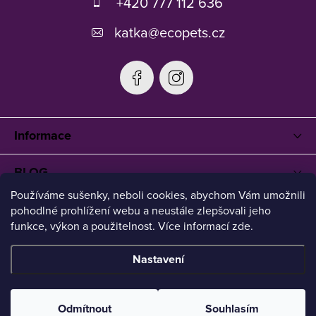
+420 777 112 636
í
katka
@
ecopets.cz
Informace
BLOG
Používáme sušenky, neboli cookies, abychom Vám umožnili
pohodlné prohlížení webu a neustále zlepšovali jeho
funkce, výkon a použitelnost. Více informací zde.
Nastavení
Copyright 2026
Ecopets
. Všechna práva vyhrazena.
Upravit
nastavení cookies
Odmítnout
Souhlasím