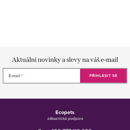
Aktuální novinky a slevy na váš e-mail
E-mail
PŘIHLÁSIT SE
Z
á
Ecopets
p
a
t