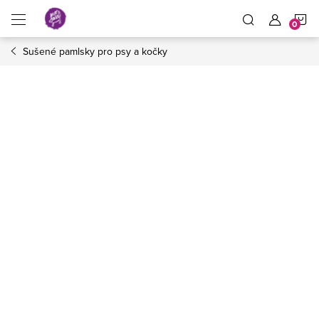
Přejít
N
na
obsah
Sušené pamlsky pro psy a kočky
K