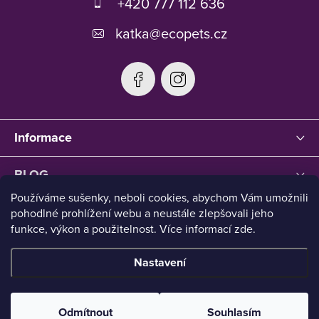
+420 777 112 636
í
katka
@
ecopets.cz
Informace
BLOG
Používáme sušenky, neboli cookies, abychom Vám umožnili
pohodlné prohlížení webu a neustále zlepšovali jeho
funkce, výkon a použitelnost. Více informací zde.
Nastavení
Copyright 2026
Ecopets
. Všechna práva vyhrazena.
Upravit
nastavení cookies
Odmítnout
Souhlasím