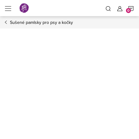
Přejít
N
na
obsah
Sušené pamlsky pro psy a kočky
K