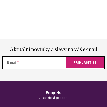
Aktuální novinky a slevy na váš e-mail
E-mail
PŘIHLÁSIT SE
Z
á
Ecopets
p
a
t