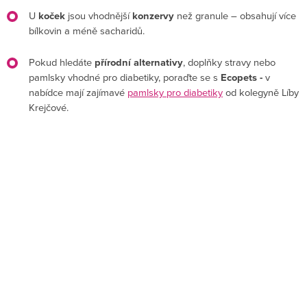
U
koček
jsou vhodnější
konzervy
než granule – obsahují více
bílkovin a méně sacharidů.
Pokud hledáte
přírodní alternativy
, doplňky stravy nebo
pamlsky vhodné pro diabetiky, poraďte se s
Ecopets -
v
nabídce mají zajímavé
pamlsky pro diabetiky
od kolegyně Líby
Krejčové.