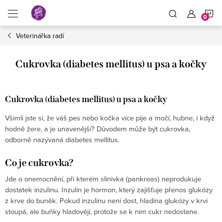
Přejít
N
na
obsah
Veterinářka radí
K
Cukrovka (diabetes mellitus) u psa a kočky
Cukrovka (diabetes mellitus) u psa a kočky
Všimli jste si, že váš pes nebo kočka více pije a močí, hubne, i když
hodně žere, a je unavenější? Důvodem může být cukrovka,
odborně nazývaná diabetes mellitus.
Co je cukrovka?
Jde o onemocnění, při kterém slinivka (pankreas) neprodukuje
dostatek inzulinu. Inzulin je hormon, který zajišťuje přenos glukózy
z krve do buněk. Pokud inzulinu není dost, hladina glukózy v krvi
stoupá, ale buňky hladovějí, protože se k nim cukr nedostane.