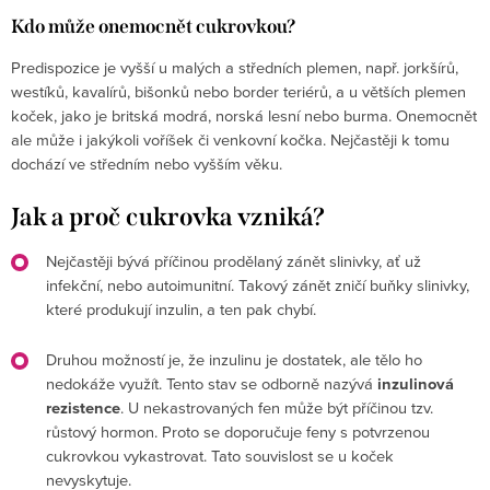
Kdo může onemocnět cukrovkou?
Predispozice je vyšší u malých a středních plemen, např. jorkšírů,
westíků, kavalírů, bišonků nebo border teriérů, a u větších plemen
koček, jako je britská modrá, norská lesní nebo burma. Onemocnět
ale může i jakýkoli voříšek či venkovní kočka. Nejčastěji k tomu
dochází ve středním nebo vyšším věku.
Jak a proč cukrovka vzniká?
Nejčastěji bývá příčinou prodělaný zánět slinivky, ať už
infekční, nebo autoimunitní. Takový zánět zničí buňky slinivky,
které produkují inzulin, a ten pak chybí.
Druhou možností je, že inzulinu je dostatek, ale tělo ho
nedokáže využít. Tento stav se odborně nazývá
inzulinová
rezistence
. U nekastrovaných fen může být příčinou tzv.
růstový hormon. Proto se doporučuje feny s potvrzenou
cukrovkou vykastrovat. Tato souvislost se u koček
nevyskytuje.