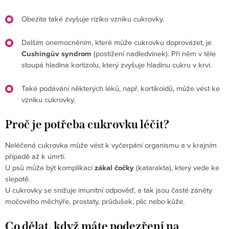
Obezita také zvyšuje riziko vzniku cukrovky.
Dalším onemocněním, které může cukrovku doprovázet, je
Cushingův syndrom
(postižení nadledvinek). Při něm v těle
stoupá hladina kortizolu, který zvyšuje hladinu cukru v krvi.
Také podávání některých léků, např. kortikoidů, může vést ke
vzniku cukrovky.
Proč je potřeba cukrovku léčit?
Neléčená cukrovka může vést k vyčerpání organismu a v krajním
případě až k úmrtí.
U psů může být komplikací
zákal čočky
(katarakta), který vede ke
slepotě.
U cukrovky se snižuje imunitní odpověď, a tak jsou časté záněty
močového měchýře, prostaty, průdušek, plic nebo kůže.
Co dělat, když máte podezření na