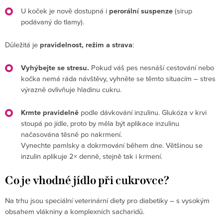
U koček je nově dostupná i
perorální suspenze
(sirup
podávaný do tlamy).
Důležitá je
pravidelnost, režim a strava
:
Vyhýbejte se stresu.
Pokud váš pes nesnáší cestování nebo
kočka nemá ráda návštěvy, vyhněte se těmto situacím – stres
výrazně ovlivňuje hladinu cukru.
Krmte pravidelně
podle dávkování inzulinu. Glukóza v krvi
stoupá po jídle, proto by měla být aplikace inzulinu
načasována těsně po nakrmení.
Vynechte pamlsky a dokrmování během dne. Většinou se
inzulin aplikuje 2× denně, stejně tak i krmení.
Co je vhodné jídlo při cukrovce?
Na trhu jsou speciální veterinární diety pro diabetiky – s vysokým
obsahem vlákniny a komplexních sacharidů.