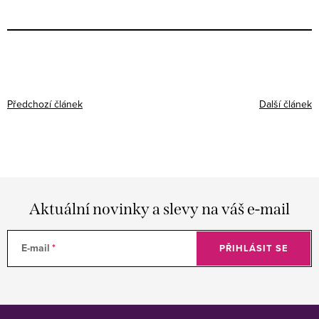
Předchozí článek
Další článek
Aktuální novinky a slevy na váš e-mail
E-mail
PŘIHLÁSIT SE
Z