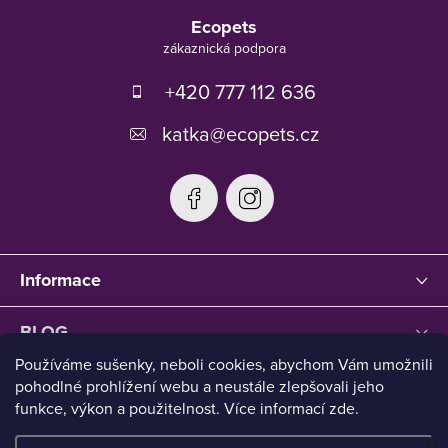
á
Ecopets
p
a
t
+420 777 112 636
í
katka
@
ecopets.cz
Informace
BLOG
Používáme sušenky, neboli cookies, abychom Vám umožnili
pohodlné prohlížení webu a neustále zlepšovali jeho
funkce, výkon a použitelnost. Více informací zde.