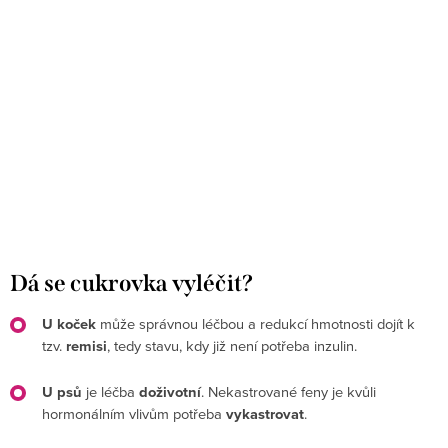
Dá se cukrovka vyléčit?
U koček
může správnou léčbou a redukcí hmotnosti dojít k
tzv.
remisi
, tedy stavu, kdy již není potřeba inzulin.
U psů
je léčba
doživotní
. Nekastrované feny je kvůli
hormonálním vlivům potřeba
vykastrovat
.