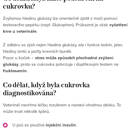
cukrovku?
Zvýšenou hladinu glukózy lze orientačně zjistit z moči pomocí
testovacího papírku (např. Glukophan). Průkazné je však
vyšetření
krve u veterináře
.
Z odběru se zjistí nejen hladina glukózy, ale i funkce ledvin, jater,
hladiny iontů a počty krevních buněk.
Pozor u koček –
stres může způsobit přechodné zvýšení
glukózy
, proto se cukrovka potvrzuje i doplňkovým testem na
fruktosamin
.
Co dělat, když byla cukrovka
diagnostikována?
Veterinář navrhne léčbu inzulinem a nastaví vhodnou dávku. To
může trvat několik týdnů.
U psů se používá
injekční inzulin
.