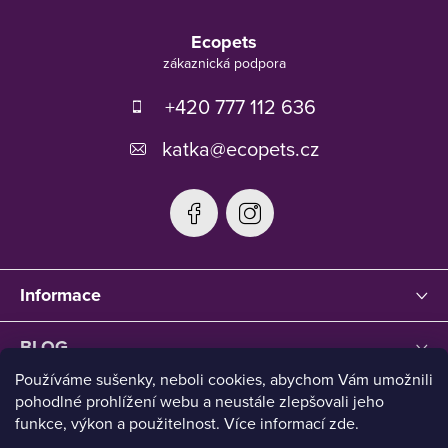
Z
á
Ecopets
p
a
t
+420 777 112 636
í
katka
@
ecopets.cz
Informace
BLOG
Používáme sušenky, neboli cookies, abychom Vám umožnili
pohodlné prohlížení webu a neustále zlepšovali jeho
funkce, výkon a použitelnost. Více informací zde.