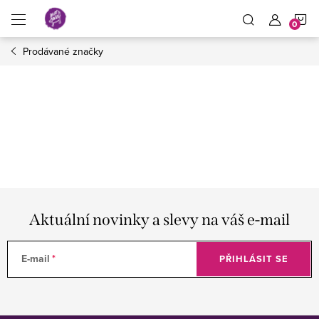
Přejít
N
na
obsah
Prodávané značky
K
Aktuální novinky a slevy na váš e-mail
E-mail
PŘIHLÁSIT SE