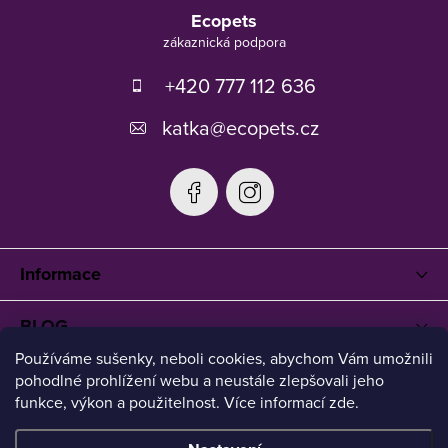
á
Ecopets
p
a
t
+420 777 112 636
í
katka
@
ecopets.cz
Informace
BLOG
Používáme sušenky, neboli cookies, abychom Vám umožnili
pohodlné prohlížení webu a neustále zlepšovali jeho
funkce, výkon a použitelnost. Více informací zde.