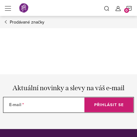
Přejít
N
na
obsah
Prodávané značky
K
Aktuální novinky a slevy na váš e-mail
E-mail
PŘIHLÁSIT SE
Z