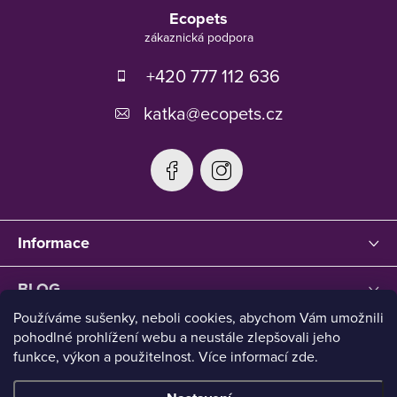
á
Ecopets
p
a
t
+420 777 112 636
í
katka
@
ecopets.cz
Informace
BLOG
Používáme sušenky, neboli cookies, abychom Vám umožnili
pohodlné prohlížení webu a neustále zlepšovali jeho
funkce, výkon a použitelnost. Více informací zde.