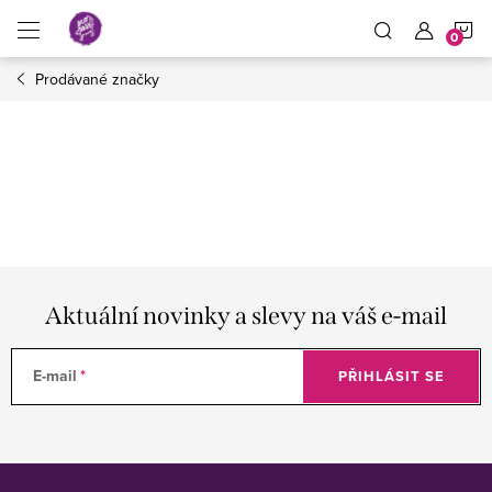
Přejít
N
na
obsah
Prodávané značky
K
Aktuální novinky a slevy na váš e-mail
E-mail
PŘIHLÁSIT SE
Z