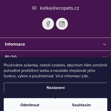
í
katka
@
ecopets.cz
Informace
BLOG
Používáme sušenky, neboli cookies, abychom Vám umožnili
pohodlné prohlížení webu a neustále zlepšovali jeho
funkce, výkon a použitelnost. Více informací zde.
Nastavení
Copyright 2026
Ecopets
. Všechna práva vyhrazena.
Upravit
nastavení cookies
Odmítnout
Souhlasím
Vytvořil Shoptet