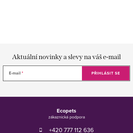
Aktuální novinky a slevy na váš e-mail
E-mail
PŘIHLÁSIT SE
Z
á
Ecopets
p
a
t
+420 777 112 636