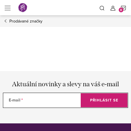
Přejít
N
na
obsah
Prodávané značky
K
Aktuální novinky a slevy na váš e-mail
E-mail
PŘIHLÁSIT SE
Z