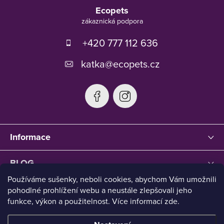
á
Ecopets
p
a
t
+420 777 112 636
í
katka
@
ecopets.cz
Informace
BLOG
Používáme sušenky, neboli cookies, abychom Vám umožnili
pohodlné prohlížení webu a neustále zlepšovali jeho
funkce, výkon a použitelnost. Více informací zde.