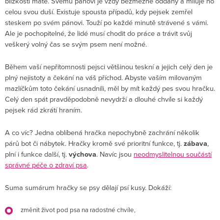
blízkosti máte. Svému pánovi je vždy bezmezně oddaný a miluje ho
celou svou duší. Existuje spousta případů, kdy pejsek zemřel
steskem po svém pánovi. Touží po každé minutě strávené s vámi.
Ale je pochopitelné, že lidé musí chodit do práce a trávit svůj
veškerý volný čas se svým psem není možné.
Během vaší nepřítomnosti pejsci většinou teskní a jejich celý den je
plný nejistoty a čekání na váš příchod. Abyste vaším milovaným
mazlíčkům toto čekání usnadnili, měl by mít každý pes svou hračku.
Celý den spát pravděpodobně nevydrží a dlouhé chvíle si každý
pejsek rád zkrátí hraním.
A co víc? Jedna oblíbená hračka nepochybně zachrání několik
párů bot či nábytek. Hračky kromě své prioritní funkce, tj.
zábava
,
plní i funkce další, tj.
výchova
. Navíc jsou
neodmyslitelnou součástí
správné péče o zdraví psa
.
Suma sumárum hračky se psy dělají psí kusy. Dokáží:
změnit život pod psa na radostné chvíle,