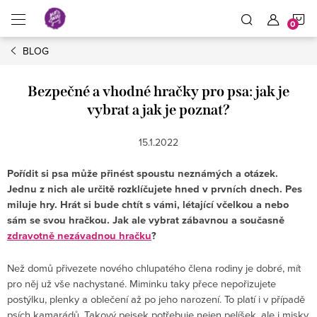
Přejít
N
na
obsah
BLOG
K
Bezpečné a vhodné hračky pro psa: jak je
vybrat a jak je poznat?
15.1.2022
Pořídit si psa může přinést spoustu neznámých a otázek.
Jednu z nich ale určitě rozklíčujete hned v prvních dnech. Pes
miluje hry. Hrát si bude chtít s vámi, létající včelkou a nebo
sám se svou hračkou. Jak ale vybrat zábavnou a současně
zdravotně nezávadnou hračku
?
Než domů přivezete nového chlupatého člena rodiny je dobré, mít
pro něj už vše nachystané. Miminku taky přece nepořizujete
postýlku, plenky a oblečení až po jeho narození. To platí i v případě
psích kamarádů. Takový pejsek potřebuje nejen pelíšek, ale i misky