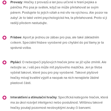
Provazy
: Hračky z provazů a lan jsou určené k hraní pejska a
páníčka. Pro psa je svátek, když se může přetahovat se svým
pánem. Posilujete to jejich vztah a má vliv na výchovu. Ale pozor na
zuby! Je to také velmi psychologická hra, ta přetahovaná. Proto si ji
raději předem nastudujte.
Frisbee
: Aport je jednou ze zábav pro psa, ale také základním
cvikem. Speciální frisbee vyrobené pro chytání do psí tlamy je ta
správná volba.
Plyšáci
: O nebezpečí plyšových hraček jsme se již výše zmínili. Ale
nebojte se, i váš pes může mít plyšového mazlíčka. Jen je třeba
vybírat takové, které jsou pro psy vyrobené. Takové plyšové
hračky mívají kvalitní výplň a naopak na nich nenajdete žádné
plastové části.
Interaktivní a stimulační hračky
: Specifická kategorie hraček, která
ma za úkol rozvíjet inteligenci nebo poslušnost. Většinou takové
hračky poutají pozornost neobvyklými zvuky či barvami.