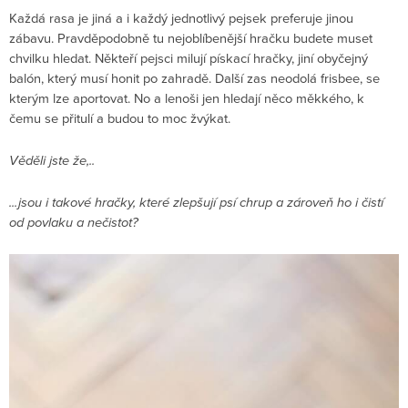
Každá rasa je jiná a i každý jednotlivý pejsek preferuje jinou
zábavu. Pravděpodobně tu nejoblíbenější hračku budete muset
chvilku hledat. Někteří pejsci milují pískací hračky, jiní obyčejný
balón, který musí honit po zahradě. Další zas neodolá frisbee, se
kterým lze aportovat. No a lenoši jen hledají něco měkkého, k
čemu se přitulí a budou to moc žvýkat.
Věděli jste že,..
...jsou i takové hračky, které zlepšují psí chrup a zároveň ho i čistí
od povlaku a nečistot?