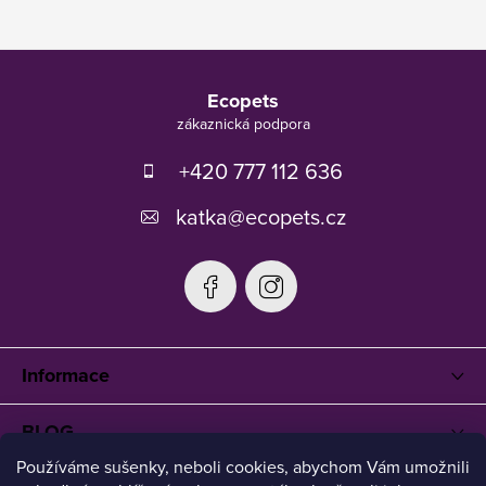
Z
á
Ecopets
p
a
t
+420 777 112 636
í
katka
@
ecopets.cz
Informace
BLOG
Používáme sušenky, neboli cookies, abychom Vám umožnili