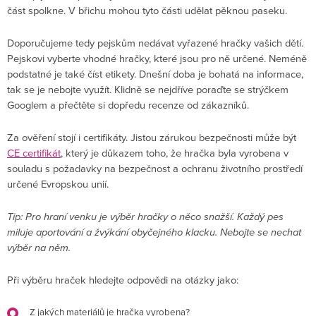
část spolkne. V břichu mohou tyto části udělat pěknou paseku.
Doporučujeme tedy pejskům nedávat vyřazené hračky vašich dětí.
Pejskovi vyberte vhodné hračky, které jsou pro ně určené. Neméně
podstatné je také číst etikety. Dnešní doba je bohatá na informace,
tak se je nebojte využít. Klidně se nejdříve poraďte se strýčkem
Googlem a přečtěte si dopředu recenze od zákazníků.
Za ověření stojí i certifikáty. Jistou zárukou bezpečnosti může být
CE certifikát
, který je důkazem toho, že hračka byla vyrobena v
souladu s požadavky na bezpečnost a ochranu životního prostředí
určené Evropskou unií.
Tip: Pro hraní venku je výběr hračky o něco snažší. Každý pes
miluje aportování a žvýkání obyčejného klacku. Nebojte se nechat
výběr na něm.
Při výběru hraček hledejte odpovědi na otázky jako:
Z jakých materiálů je hračka vyrobena?