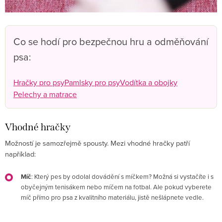
Co se hodí pro bezpečnou hru a odměňování
psa:
Hračky pro psy
Pamlsky pro psy
Vodítka a obojky
Pelechy a matrace
Vhodné hračky
Možností je samozřejmě spousty. Mezi vhodné hračky patří
například:
Míč
: Který pes by odolal dovádění s míčkem? Možná si vystačíte i s
obyčejným tenisákem nebo míčem na fotbal. Ale pokud vyberete
míč přímo pro psa z kvalitního materiálu, jistě nešlápnete vedle.