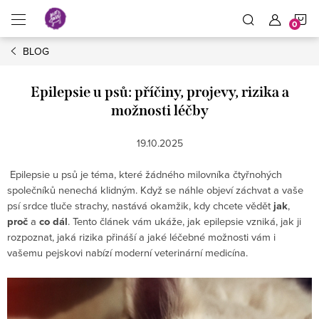
Přejít
N
na
obsah
BLOG
K
Epilepsie u psů: příčiny, projevy, rizika a
možnosti léčby
19.10.2025
Epilepsie u psů je téma, které žádného milovníka čtyřnohých
společníků nenechá klidným. Když se náhle objeví záchvat a vaše
psí srdce tluče strachy, nastává okamžik, kdy chcete vědět
jak
,
proč
a
co dál
. Tento článek vám ukáže, jak epilepsie vzniká, jak ji
rozpoznat, jaká rizika přináší a jaké léčebné možnosti vám i
vašemu pejskovi nabízí moderní veterinární medicína.