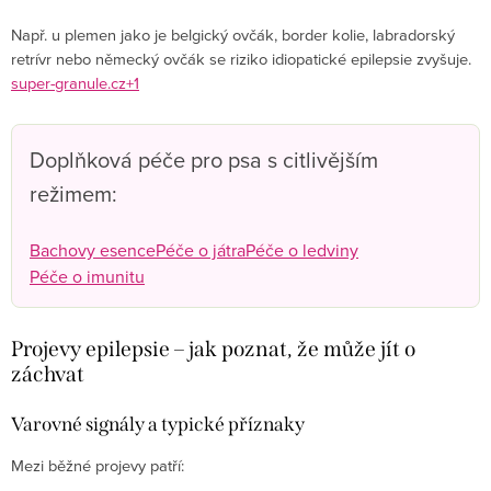
Např. u plemen jako je belgický ovčák, border kolie, labradorský
retrívr nebo německý ovčák se riziko idiopatické epilepsie zvyšuje.
super-granule.cz+1
Doplňková péče pro psa s citlivějším
režimem:
Bachovy esence
Péče o játra
Péče o ledviny
Péče o imunitu
Projevy epilepsie – jak poznat, že může jít o
záchvat
Varovné signály a typické příznaky
Mezi běžné projevy patří: