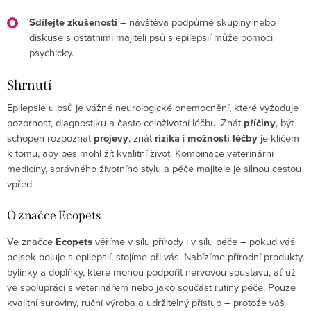
Sdílejte zkušenosti
– návštěva podpůrné skupiny nebo
diskuse s ostatními majiteli psů s epilepsií může pomoci
psychicky.
Shrnutí
Epilepsie u psů je vážné neurologické onemocnění, které vyžaduje
pozornost, diagnostiku a často celoživotní léčbu. Znát
příčiny
, být
schopen rozpoznat
projevy
, znát
rizika
i
možnosti léčby
je klíčem
k tomu, aby pes mohl žít kvalitní život. Kombinace veterinární
medicíny, správného životního stylu a péče majitele je silnou cestou
vpřed.
O značce Ecopets
Ve značce
Ecopets
věříme v sílu přírody i v sílu péče – pokud váš
pejsek bojuje s epilepsií, stojíme při vás. Nabízíme přírodní produkty,
bylinky a doplňky, které mohou podpořit nervovou soustavu, ať už
ve spolupráci s veterinářem nebo jako součást rutiny péče. Pouze
kvalitní suroviny, ruční výroba a udržitelný přístup – protože váš