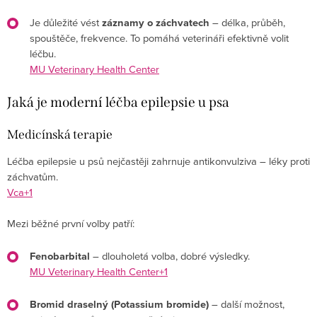
Je důležité vést
záznamy o záchvatech
– délka, průběh,
spouštěče, frekvence. To pomáhá veterináři efektivně volit
léčbu.
MU Veterinary Health Center
Jaká je moderní léčba epilepsie u psa
Medicínská terapie
Léčba epilepsie u psů nejčastěji zahrnuje antikonvulziva – léky proti
záchvatům.
Vca+1
Mezi běžné první volby patří:
Fenobarbital
– dlouholetá volba, dobré výsledky.
MU Veterinary Health Center+1
Bromid draselný (Potassium bromide)
– další možnost,