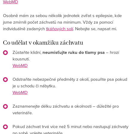
WebMD
Osobně mám za sebou několik jednotek zvířat s epilepsie, kde
jsme zmírnili počet záchvatů na minimum. Vždy za pomocí
individuálně zadaných
tkáňových solí
. Nebojte se, napsat mi.
Co udělat v okamžiku záchvatu
Zůstaňte klidní,
neumisťujte ruku do tlamy psa
– hrozí
kousnutí.
WebMD
Odstraňte nebezpečné předměty z okolí, posuňte psa pokud
je u schodu či nábytku.
WebMD
Zaznamenejte délku záchvatu a okolnosti – důležité pro
veterináře.
Pokud záchvat trvá více než 5 minut nebo nastupují záchvaty
po sobě, volejte veterináře.