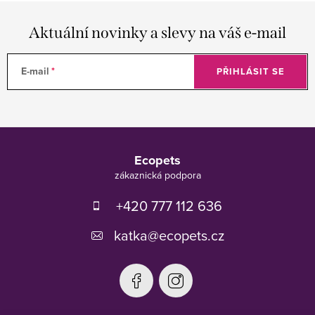
Aktuální novinky a slevy na váš e-mail
E-mail
PŘIHLÁSIT SE
Z
á
Ecopets
p
a
t
+420 777 112 636
í
katka
@
ecopets.cz