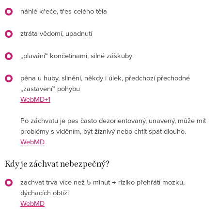
náhlé křeče, třes celého těla
ztráta vědomí, upadnutí
„plavání“ končetinami, silné záškuby
pěna u huby, slinění, někdy i úlek, předchozí přechodné
„zastavení“ pohybu
WebMD+1
Po záchvatu je pes často dezorientovaný, unavený, může mít
problémy s viděním, být žíznivý nebo chtít spát dlouho.
WebMD
Kdy je záchvat nebezpečný?
záchvat trvá více než 5 minut → riziko přehřátí mozku,
dýchacích obtíží
WebMD