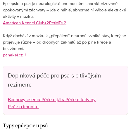
Epilepsie u psa je neurologické onemocnění charakterizované
opakovanými záchvaty – jde o náhlé, abnormální výboje elektrické
aktivity v mozku.
American Kennel Club+2PetMD+2
Když dochází v mozku k „přepálení“ neuronů, vzniká stav, který se
projevuje různě – od drobných zákmitů až po plné křeče a
bezvědomí.
panakei.cz+1
Doplňková péče pro psa s citlivějším
režimem:
Bachovy esence
Péče o játra
Péče o ledviny
Péče o imunitu
Typy epilepsie u psů