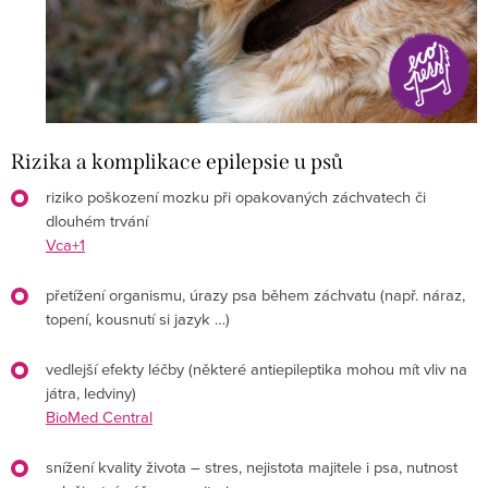
Rizika a komplikace epilepsie u psů
riziko poškození mozku při opakovaných záchvatech či
dlouhém trvání
Vca+1
přetížení organismu, úrazy psa během záchvatu (např. náraz,
topení, kousnutí si jazyk …)
vedlejší efekty léčby (některé antiepileptika mohou mít vliv na
játra, ledviny)
BioMed Central
snížení kvality života – stres, nejistota majitele i psa, nutnost