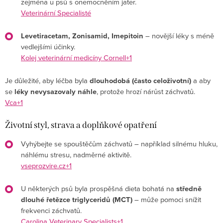
zejména u psů s onemocněním jater.
Veterinární Specialisté
Levetiracetam, Zonisamid, Imepitoin
– novější léky s méně
vedlejšími účinky.
Kolej veterinární medicíny Cornell+1
Je důležité, aby léčba byla
dlouhodobá (často celoživotní)
a aby
se
léky nevysazovaly náhle
, protože hrozí nárůst záchvatů.
Vca+1
Životní styl, strava a doplňkové opatření
Vyhýbejte se spouštěčům záchvatů – například silnému hluku,
náhlému stresu, nadměrné aktivitě.
vseprozvire.cz+1
U některých psů byla prospěšná dieta bohatá na
středně
dlouhé řetězce triglyceridů (MCT)
– může pomoci snížit
frekvenci záchvatů.
Carolina Veterinary Specialists+1