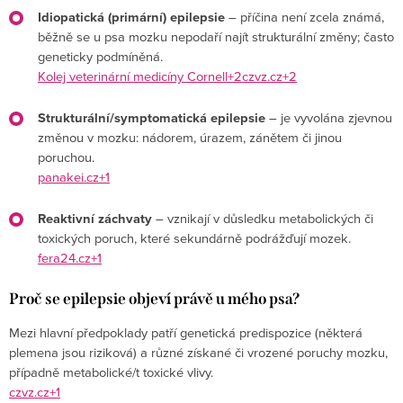
Idiopatická (primární) epilepsie
– příčina není zcela známá,
běžně se u psa mozku nepodaří najít strukturální změny; často
geneticky podmíněná.
Kolej veterinární medicíny Cornell+2czvz.cz+2
Strukturální/symptomatická epilepsie
– je vyvolána zjevnou
změnou v mozku: nádorem, úrazem, zánětem či jinou
poruchou.
panakei.cz+1
Reaktivní záchvaty
– vznikají v důsledku metabolických či
toxických poruch, které sekundárně podrážďují mozek.
fera24.cz+1
Proč se epilepsie objeví právě u mého psa?
Mezi hlavní předpoklady patří genetická predispozice (některá
plemena jsou riziková) a různé získané či vrozené poruchy mozku,
případně metabolické/t toxické vlivy.
czvz.cz+1