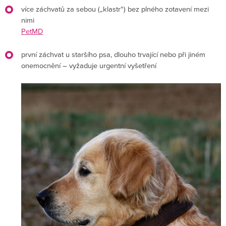
více záchvatů za sebou („klastr“) bez plného zotavení mezi
nimi
PetMD
první záchvat u staršího psa, dlouho trvající nebo při jiném
onemocnění – vyžaduje urgentní vyšetření