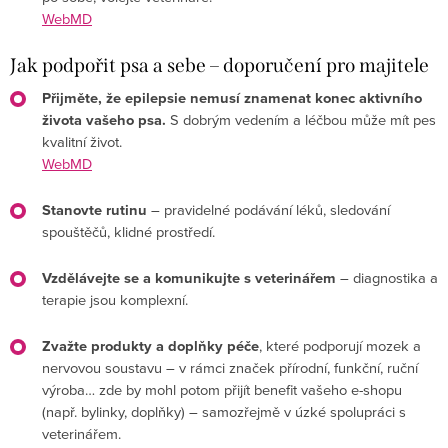
WebMD
Jak podpořit psa a sebe – doporučení pro majitele
Přijměte, že epilepsie nemusí znamenat konec aktivního
života vašeho psa.
S dobrým vedením a léčbou může mít pes
kvalitní život.
WebMD
Stanovte rutinu
– pravidelné podávání léků, sledování
spouštěčů, klidné prostředí.
Vzdělávejte se a komunikujte s veterinářem
– diagnostika a
terapie jsou komplexní.
Zvažte produkty a doplňky péče
, které podporují mozek a
nervovou soustavu – v rámci značek přírodní, funkční, ruční
výroba… zde by mohl potom přijít benefit vašeho e-shopu
(např. bylinky, doplňky) – samozřejmě v úzké spolupráci s
veterinářem.