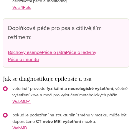
celoživotní péče a monitoring
Vets4Pets
Doplňková péče pro psa s citlivějším
režimem:
Bachovy esence
Péče o játra
Péče o ledviny
Péče o imunitu
Jak se diagnostikuje epilepsie u psa
veterinář provede
fyzikální a neurologické vyšetření
, včetně
vyšetření krve a moči pro vyloučení metabolických příčin.
WebMD+1
pokud je podezření na strukturální změnu v mozku, může být
doporučeno
CT nebo MRI vyšetření
mozku.
WebMD