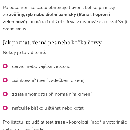
Po odčervení se často obnovuje trávení. Lehké pamlsky
ze
zvěřiny, ryb nebo dietní pamlsky (Renal, hepren i
zeleninové)
pomáhají udržet střeva v rovnováze a nezatěžují
organismus.
Jak poznat, že má pes nebo kočka červy
Někdy je to viditelné:
červíci nebo vajíčka ve stolici,
„sáňkování“ (tření zadečkem o zem),
ztráta hmotnosti i při normálním krmení,
nafouklé bříško u štěňat nebo koťat.
Pro jistotu lze udělat
test trusu
- koprologii (např. u veterináře
nebo z domácí sady).