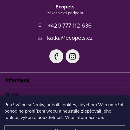
á
Ecopets
p
a
t
+420 777 112 636
í
katka
@
ecopets.cz
Informace
BLOG
Používáme sušenky, neboli cookies, abychom Vám umožnili
pohodlné prohlížení webu a neustále zlepšovali jeho
funkce, výkon a použitelnost. Více informací zde.