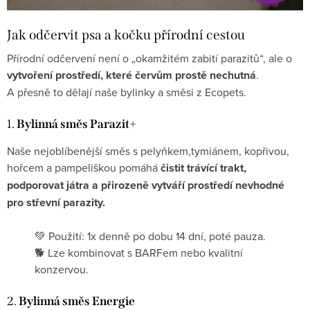
Jak odčervit psa a kočku přírodní cestou
Přírodní odčervení není o „okamžitém zabití parazitů“, ale o
vytvoření prostředí, které červům prostě nechutná
.
A přesně to dělají naše bylinky a směsi z Ecopets.
1.
Bylinná směs Parazit+
Naše nejoblíbenější směs s pelyňkem,
tymiánem, kopřivou,
hořcem a pampeliškou
pomáhá
čistit trávící trakt,
podporovat játra a přirozeně vytváří prostředí nevhodné
pro střevní parazity.
💚 Použití: 1x denně po dobu 14 dní, poté pauza.
🐕 Lze kombinovat s BARFem nebo kvalitní
konzervou.
2.
Bylinná směs Energie