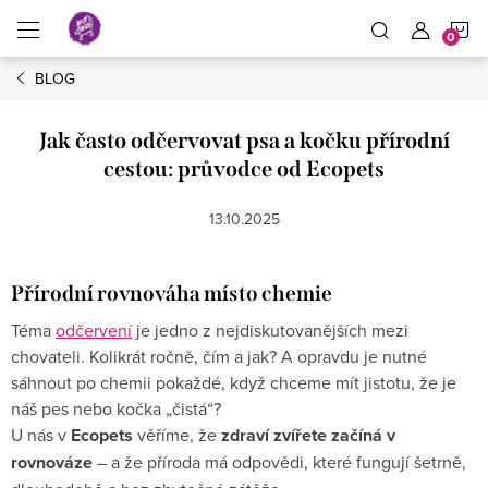
Přejít
N
na
obsah
BLOG
K
Jak často odčervovat psa a kočku přírodní
cestou: průvodce od Ecopets
13.10.2025
Přírodní rovnováha místo chemie
Téma
odčervení
je jedno z nejdiskutovanějších mezi
chovateli. Kolikrát ročně, čím a jak? A opravdu je nutné
sáhnout po chemii pokaždé, když chceme mít jistotu, že je
náš pes nebo kočka „čistá“?
U nás v
Ecopets
věříme, že
zdraví zvířete začíná v
rovnováze
– a že příroda má odpovědi, které fungují šetrně,