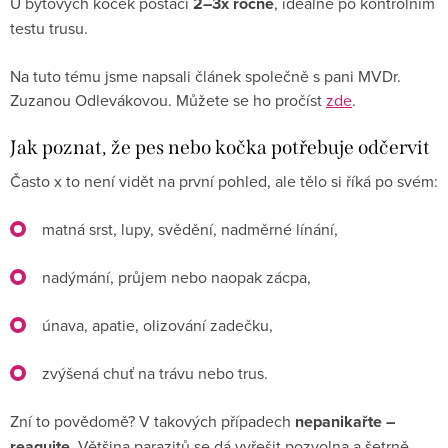
U bytových koček postačí
2–3x ročně
, ideálně po kontrolním
testu trusu.
Na tuto tému jsme napsali článek společně s pani MVDr.
Zuzanou Odlevákovou. Můžete se ho pročíst
zde
.
Jak poznat, že pes nebo kočka potřebuje odčervit
Často x to není vidět na první pohled, ale tělo si říká po svém:
matná srst, lupy, svědění, nadměrné línání,
nadýmání, průjem nebo naopak zácpa,
únava, apatie, olizování zadečku,
zvýšená chuť na trávu nebo trus.
Zní to povědomě? V takových případech
nepanikařte –
reagujte
. Většina parazitů se dá vyřešit pozvolna a šetrně.