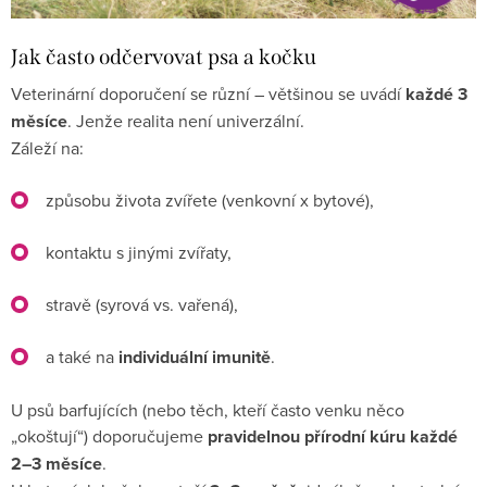
Jak často odčervovat psa a kočku
Veterinární doporučení se různí – většinou se uvádí
každé 3
měsíce
. Jenže realita není univerzální.
Záleží na:
způsobu života zvířete (venkovní x bytové),
kontaktu s jinými zvířaty,
stravě (syrová vs. vařená),
a také na
individuální imunitě
.
U psů barfujících (nebo těch, kteří často venku něco
„okoštují“) doporučujeme
pravidelnou přírodní kúru každé
2–3 měsíce
.