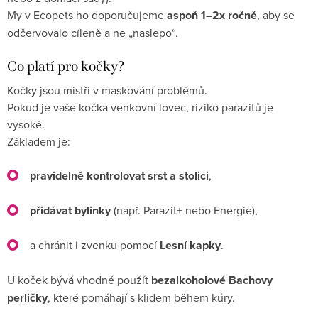
My v Ecopets ho doporučujeme
aspoň 1–2x ročně
, aby se
odčervovalo cíleně a ne „naslepo“.
Co platí pro kočky?
Kočky jsou mistři v maskování problémů.
Pokud je vaše kočka venkovní lovec, riziko parazitů je
vysoké.
Základem je:
pravidelně kontrolovat srst a stolici
,
přidávat bylinky
(např. Parazit+ nebo Energie),
a chránit i zvenku pomocí
Lesní kapky
.
U koček bývá vhodné použít
bezalkoholové Bachovy
perličky
, které pomáhají s klidem během kúry.