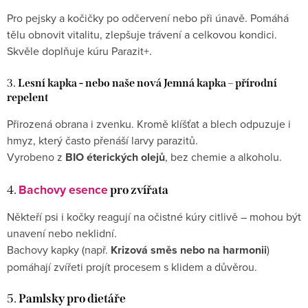
Pro pejsky a kočičky po odčervení nebo při únavě. Pomáhá
tělu obnovit vitalitu, zlepšuje trávení a celkovou kondici.
Skvěle doplňuje kúru Parazit+.
3.
Lesní kapka - nebo naše nová Jemná kapka – přírodní
repelent
Přirozená obrana i zvenku. Kromě klíšťat a blech odpuzuje i
hmyz, který často přenáší larvy parazitů.
Vyrobeno z
BIO éterických olejů
, bez chemie a alkoholu.
Bachovy esence
4.
pro zvířata
Někteří psi i kočky reagují na očistné kúry citlivě – mohou být
unavení nebo neklidní.
Bachovy kapky (např.
Krizová směs nebo na harmonii
)
pomáhají zvířeti projít procesem s klidem a důvěrou.
5.
Pamlsky pro dietáře