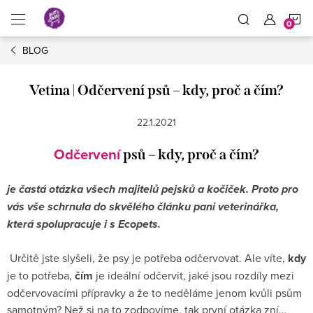
Přejít
N
na
obsah
BLOG
K
Vetina | Odčervení psů – kdy, proč a čím?
22.1.2021
Odčervení
psů – kdy, proč a čím?
je častá otázka všech majitelů pejsků a kočiček. Proto pro
vás vše schrnula do skvělého článku pani veterinářka,
která spolupracuje i s Ecopets.
Určitě jste slyšeli, že psy je potřeba odčervovat. Ale víte,
kdy
je to potřeba,
čím
je ideální odčervit, jaké jsou rozdíly mezi
odčervovacími přípravky a že to neděláme jenom kvůli psům
samotným? Než si na to zodpovíme, tak první otázka zní…