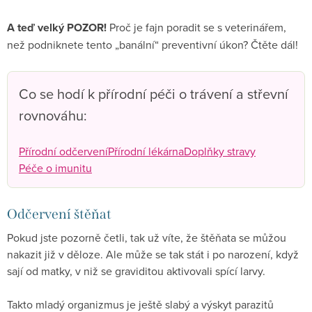
A teď velký POZOR!
Proč je fajn poradit se s veterinářem,
než podniknete tento „banální“ preventivní úkon? Čtěte dál!
Co se hodí k přírodní péči o trávení a střevní
rovnováhu:
Přírodní odčervení
Přírodní lékárna
Doplňky stravy
Péče o imunitu
Odčervení štěňat
Pokud jste pozorně četli, tak už víte, že štěňata se můžou
nakazit již v děloze. Ale může se tak stát i po narození, když
sají od matky, v niž se graviditou aktivovali spící larvy.
Takto mladý organizmus je ještě slabý a výskyt parazitů