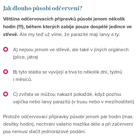
Jak dlouho působí odčervení?
Většina odčervovacích přípravků působí jenom několik
hodin (!!!), během kterých zabije pouze dospělé jedince ve
střevě.
Ale my teď už víme, že parazité mají larvy a ty:
A) nejsou jenom ve střevě, ale také v jiných orgánech
(plíce, játra)
B) tyto stádia se vyvíjejí a trvá to několik dní, týdnů
i měsíců.
C) zvířata se můžou nakazit pokaždé, když pozřou
vajíčka nebo larvy parazitů (v trusu nebo v mezihostiteli)
Protože odčervovací přípravky působí jenom pár hodin (max.
desítky hodin), nechrání vašeho mazlíka déle a při začervení
psa nemusí stačit jednorázové podání.