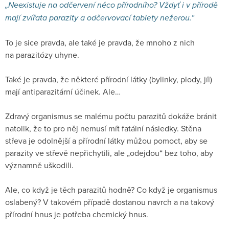
„Neexistuje na odčervení něco přírodního? Vždyť i v přírodě
mají zvířata parazity a odčervovací tablety nežerou.“
To je sice pravda, ale také je pravda, že mnoho z nich
na parazitózy uhyne.
Také je pravda, že některé přírodní látky (bylinky, plody, jíl)
mají antiparazitární účinek. Ale…
Zdravý organismus se malému počtu parazitů dokáže bránit
natolik, že to pro něj nemusí mít fatální následky. Stěna
střeva je odolnější a přírodní látky můžou pomoct, aby se
parazity ve střevě nepřichytili, ale „odejdou“ bez toho, aby
významně uškodili.
Ale, co když je těch parazitů hodně? Co když je organismus
oslabený? V takovém případě dostanou navrch a na takový
přírodní hnus je potřeba chemický hnus.