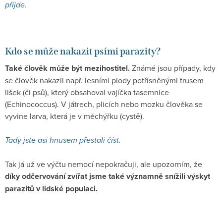
přijde.
Kdo se může nakazit psími parazity?
Také člověk může být mezihostitel.
Známé jsou případy, kdy
se člověk nakazil např. lesními plody potřísněnými trusem
lišek (či psů), který obsahoval vajíčka tasemnice
(Echinococcus). V játrech, plicích nebo mozku člověka se
vyvine larva, která je v měchýřku (cystě).
Tady jste asi hnusem přestali číst.
Tak já už ve výčtu nemocí nepokračuji, ale upozorním, že
díky odčervování zvířat jsme také významně snížili výskyt
parazitů v lidské populaci.