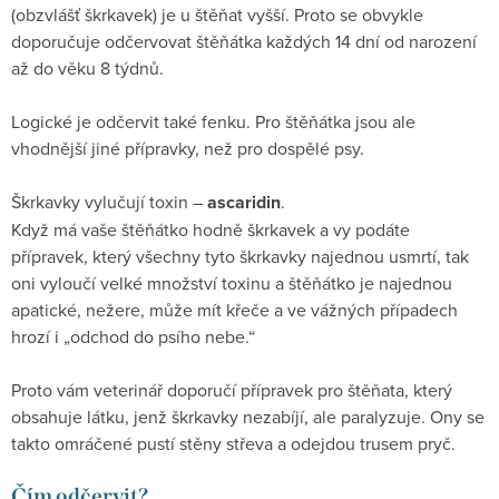
(obzvlášť škrkavek) je u štěňat vyšší. Proto se obvykle
doporučuje odčervovat štěňátka každých 14 dní od narození
až do věku 8 týdnů.
Logické je odčervit také fenku. Pro štěňátka jsou ale
vhodnější jiné přípravky, než pro dospělé psy.
Škrkavky vylučují toxin –
ascaridin
.
Když má vaše štěňátko hodně škrkavek a vy podáte
přípravek, který všechny tyto škrkavky najednou usmrtí, tak
oni vyloučí velké množství toxinu a štěňátko je najednou
apatické, nežere, může mít křeče a ve vážných případech
hrozí i „odchod do psího nebe.“
Proto vám veterinář doporučí přípravek pro štěňata, který
obsahuje látku, jenž škrkavky nezabíjí, ale paralyzuje. Ony se
takto omráčené pustí stěny střeva a odejdou trusem pryč.
Čím odčervit?