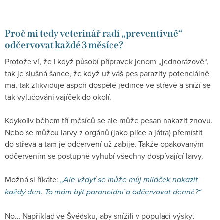
Proč mi tedy veterinář radí „preventivně“
odčervovat každé 3 měsíce?
Protože ví, že i když působí přípravek jenom „jednorázově“,
tak je slušná šance, že když už váš pes parazity potenciálně
má, tak zlikviduje aspoň dospělé jedince ve střevě a sníží se
tak vylučování vajíček do okolí.
Kdykoliv během tří měsíců se ale může pesan nakazit znovu.
Nebo se můžou larvy z orgánů (jako plíce a játra) přemístit
do střeva a tam je odčervení už zabije. Takže opakovaným
odčervením se postupně vyhubí všechny dospívající larvy.
Možná si říkáte:
„Ale vždyť se může můj miláček nakazit
každý den. To mám být paranoidní a odčervovat denně?“
No… Například ve Švédsku, aby snížili v populaci výskyt