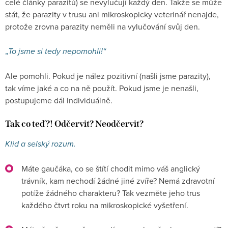
celé články parazitů) se nevylučují každý den. Takže se může
stát, že parazity v trusu ani mikroskopicky veterinář nenajde,
protože zrovna parazity neměli na vylučování svůj den.
„
To jsme si tedy nepomohli!“
Ale pomohli. Pokud je nález pozitivní (našli jsme parazity),
tak víme jaké a co na ně použít. Pokud jsme je nenašli,
postupujeme dál individuálně.
Tak co teď?! Odčervit? Neodčervit?
Klid a selský rozum.
Máte gaučáka, co se štítí chodit mimo váš anglický
trávník, kam nechodí žádné jiné zvíře? Nemá zdravotní
potíže žádného charakteru? Tak vezměte jeho trus
každého čtvrt roku na mikroskopické vyšetření.