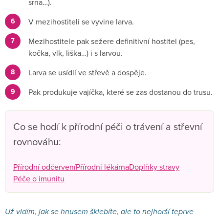
srna…).
V mezihostiteli se vyvine larva.
Mezihostitele pak sežere definitivní hostitel (pes,
kočka, vlk, liška…) i s larvou.
Larva se usídlí ve střevě a dospěje.
Pak produkuje vajíčka, které se zas dostanou do trusu.
Co se hodí k přírodní péči o trávení a střevní
rovnováhu:
Přírodní odčervení
Přírodní lékárna
Doplňky stravy
Péče o imunitu
Už vidím, jak se hnusem šklebíte, ale to nejhorší teprve