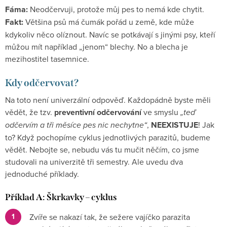
Fáma:
Neodčervuji, protože můj pes to nemá kde chytit.
Fakt:
Většina psů má čumák pořád u země, kde může
kdykoliv něco olíznout. Navíc se potkávají s jinými psy, kteří
můžou mít například „jenom“ blechy. No a blecha je
mezihostitel tasemnice.
Kdy odčervovat?
Na toto není univerzální odpověď. Každopádně byste měli
vědět, že tzv.
preventivní
odčervování
ve smyslu
„teď
odčervím a tři měsíce pes nic nechytne“
,
NEEXISTUJE
! Jak
to? Když pochopíme cyklus jednotlivých parazitů, budeme
vědět. Nebojte se, nebudu vás tu mučit něčím, co jsme
studovali na univerzitě tři semestry. Ale uvedu dva
jednoduché příklady.
Příklad A: Škrkavky – cyklus
Zvíře se nakazí tak, že sežere vajíčko parazita