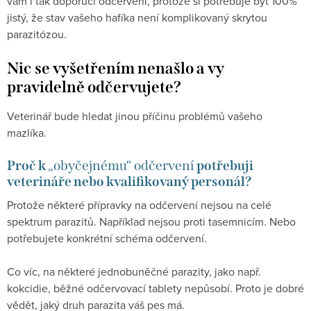
vám i tak doporučí odčervení, protože si potřebuje být 100%
jistý, že stav vašeho hafíka není komplikovaný skrytou
parazitózou.
Nic se vyšetřením nenašlo a vy
pravidelně odčervujete?
Veterinář bude hledat jinou příčinu problémů vašeho
mazlíka.
Proč k
„obyčejnému“ odčervení
potřebuji
veterináře nebo kvalifikovaný personál?
Protože některé přípravky na odčervení nejsou na celé
spektrum parazitů. Například nejsou proti tasemnicím. Nebo
potřebujete konkrétní schéma odčervení.
Co víc, na některé jednobuněčné parazity, jako např.
kokcidie, běžné odčervovací tablety nepůsobí. Proto je dobré
vědět, jaký druh parazita váš pes má.