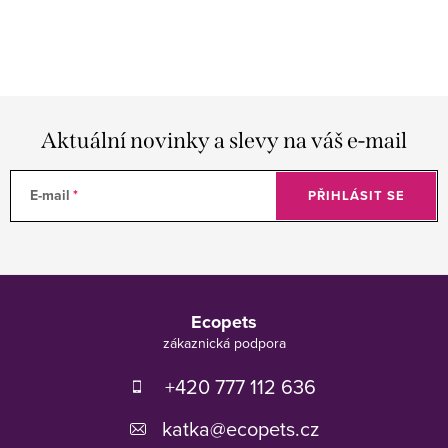
Aktuální novinky a slevy na váš e-mail
E-mail
PŘIHLÁSIT SE
Z
á
Ecopets
p
a
t
+420 777 112 636
í
katka
@
ecopets.cz