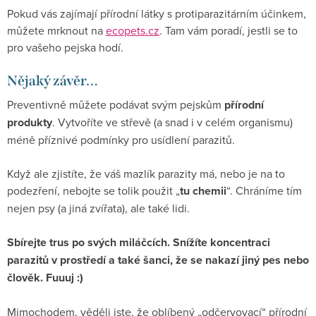
Pokud vás zajímají přírodní látky s protiparazitárním účinkem,
můžete mrknout na
ecopets.cz
. Tam vám poradí, jestli se to
pro vašeho pejska hodí.
Nějaký závěr…
Preventivně můžete podávat svým pejskům
přírodní
produkty
. Vytvoříte ve střevě (a snad i v celém organismu)
méně příznivé podmínky pro usídlení parazitů.
Když ale zjistíte, že váš mazlík parazity má, nebo je na to
podezření, nebojte se tolik použit „
tu chemii
“. Chráníme tím
nejen psy (a jiná zvířata), ale také lidi.
Sbírejte trus po svých miláčcích. Snížíte koncentraci
parazitů v prostředí a také šanci, že se nakazí jiný pes nebo
člověk. Fuuuj :)
Mimochodem, věděli jste, že oblíbený „odčervovací“ přírodní