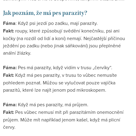
Jak poznám, že má pes parazity?
Fáma
: Když psi jezdí po zadku, mají parazity.
Fakt:
roupy, které způsobují svědění konečníku, psi ani
kočky (na rozdíl od lidí a koní) nemají. Nejčastější příčinou
ježdění po zadku (nebo jinak sáňkování) jsou přeplněné
anální žlázky.
Fáma:
Pes má parazity, když vidím v trusu „červíky“.
Fakt:
Když má pes parazity, v trusu to vůbec nemusíte
pohledem poznat. Můžou se vylučovat pouze vajíčka
parazitů, které lze najít jenom pod mikroskopem.
Fáma:
Když má pes parazity, má průjem.
Fakt:
Pes vůbec nemusí mít při parazitárním onemocnění
průjem. Může mít například jenom kašel, když má plicní
červy.