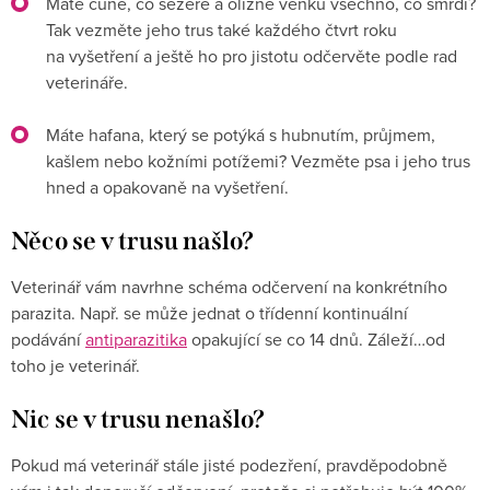
Máte čuně, co sežere a olízne venku všechno, co smrdí?
Tak vezměte jeho trus také každého čtvrt roku
na vyšetření a ještě ho pro jistotu odčervěte podle rad
veterináře.
Máte hafana, který se potýká s hubnutím, průjmem,
kašlem nebo kožními potížemi? Vezměte psa i jeho trus
hned a opakovaně na vyšetření.
Něco se v trusu našlo?
Veterinář vám navrhne schéma odčervení na konkrétního
parazita. Např. se může jednat o třídenní kontinuální
podávání
antiparazitika
opakující se co 14 dnů. Záleží…od
toho je veterinář.
Nic se v trusu nenašlo?
Pokud má veterinář stále jisté podezření, pravděpodobně