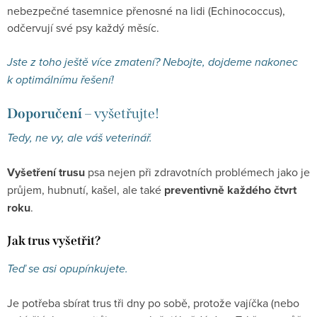
nebezpečné tasemnice přenosné na lidi (Echinococcus),
odčervují své psy každý měsíc.
Jste z toho ještě více zmatení? Nebojte, dojdeme nakonec
k optimálnímu řešení!
Doporučení
– vyšetřujte!
Tedy, ne vy, ale váš veterinář.
Vyšetření trusu
psa nejen při zdravotních problémech jako je
průjem, hubnutí, kašel, ale také
preventivně každého čtvrt
roku
.
Jak trus vyšetřit?
Teď se asi opupínkujete.
Je potřeba sbírat trus tři dny po sobě, protože vajíčka (nebo