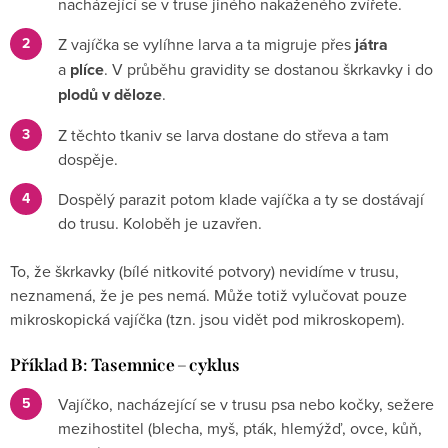
nacházející se v truse jiného nakaženého zvířete.
Z vajíčka se vylíhne larva a ta migruje přes
játra
a
plíce
. V průběhu gravidity se dostanou škrkavky i do
plodů v děloze
.
Z těchto tkaniv se larva dostane do střeva a tam
dospěje.
Dospělý parazit potom klade vajíčka a ty se dostávají
do trusu. Koloběh je uzavřen.
To, že škrkavky (bílé nitkovité potvory) nevidíme v trusu,
neznamená, že je pes nemá. Může totiž vylučovat pouze
mikroskopická vajíčka (tzn. jsou vidět pod mikroskopem).
Příklad B: Tasemnice – cyklus
Vajíčko, nacházející se v trusu psa nebo kočky, sežere
mezihostitel (blecha, myš, pták, hlemýžď, ovce, kůň,