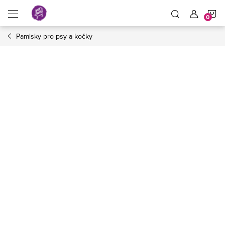
Přejít
N
na
obsah
Pamlsky pro psy a kočky
K