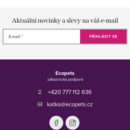
Aktuální novinky a slevy na váš e-mail
E-mail
PŘIHLÁSIT SE
Z
á
Ecopets
p
a
t
+420 777 112 636
í
katka
@
ecopets.cz