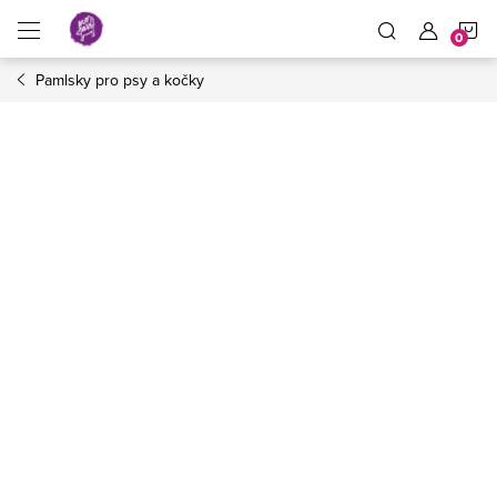
Přejít
N
na
obsah
Pamlsky pro psy a kočky
K