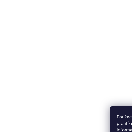
Použív
prohlíž
informa