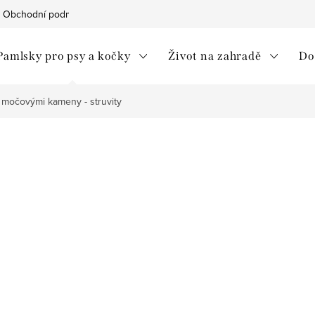
Obchodní podmínky
Ochrana osobních údajů
Moje objedná
Pamlsky pro psy a kočky
Život na zahradě
Do
 močovými kameny - struvity