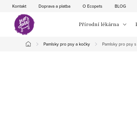
Přejít
Kontakt
Doprava a platba
O Ecopets
BLOG
na
obsah
Přírodní lékárna
Pamlsky pro psy a kočky
Pamlsky pro psy s
Domů