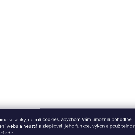
áme sušenky, neboli cookies, abychom Vám umožnili pohodlné
ení webu a neustále zlepšovali jeho funkce, výkon a použitelnos
cí zde.