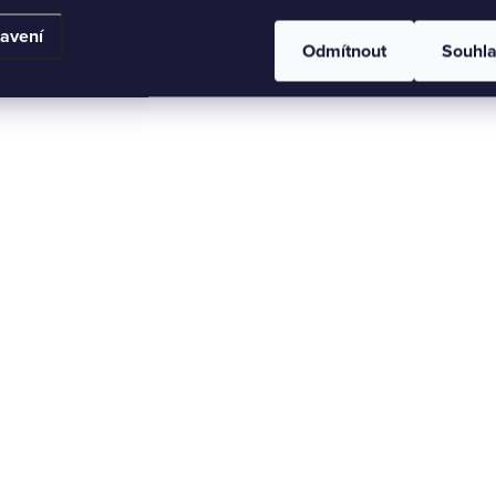
avení
Odmítnout
Souhl