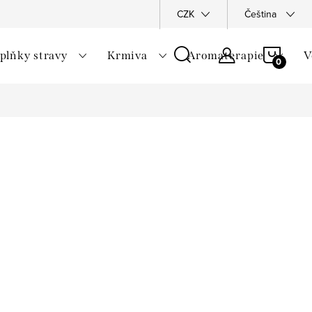
vka
Hodnocení obchodu
CZK
Čeština
NÁKU
plňky stravy
Krmiva
Aromaterapie
V
KOŠÍ