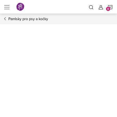
Přejít
N
na
obsah
Pamlsky pro psy a kočky
K