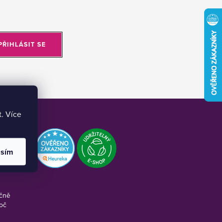
PŘIHLÁSIT SE
t. Více
asím
ravdu
ečně
roč