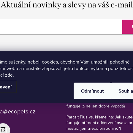
Aktuální novinky a slevy na váš e-mail
áme sušenky, neboli cookies, abychom Vám umožnili pohodlné
ení webu a neustále zlepšovali jeho funkce, výkon a použitelnos
cí zde.
BLOG
avení
Odmítnout
Souhl
 777 112 636
Jak vybrat pelech pro psa, který op
funguje (a ne jen dobře vypadá)
a
@
ecopets.cz
Parazit Plus vs. křemelina: Jak skut
funguje přírodní odčervení psa (a p
nestačí jen „něco přírodního“)