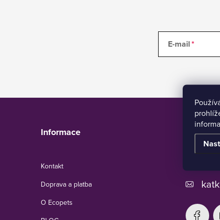
E-mail
Použív
Z
prohlíž
á
informa
p
Ecopets
Informace
a
Nast
t
í
+420
Kontakt
katk
Doprava a platba
O Ecopets