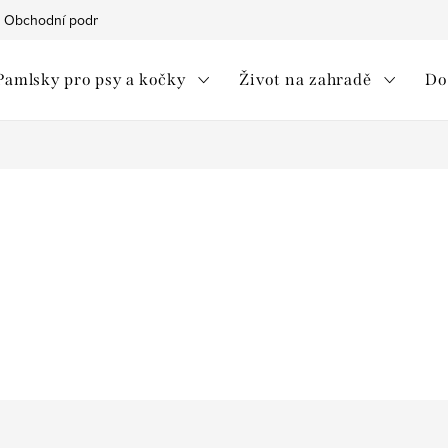
Obchodní podmínky
Ochrana osobních údajů
Moje objedná
Pamlsky pro psy a kočky
Život na zahradě
Do