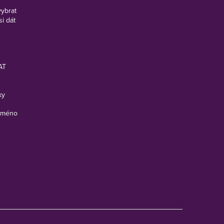
vybrat
si dát
AT
ky
 jméno