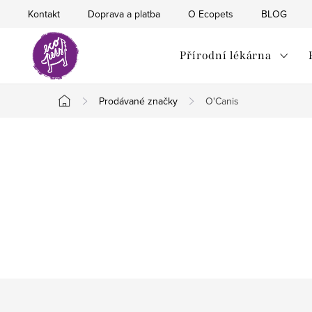
Přejít
Kontakt
Doprava a platba
O Ecopets
BLOG
na
obsah
Přírodní lékárna
Prodávané značky
O'Canis
Domů