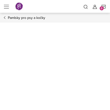
Přejít
N
na
obsah
Pamlsky pro psy a kočky
K