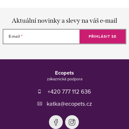
Aktuální novinky a slevy na váš e-mail
E-mail
PŘIHLÁSIT SE
Z
á
Ecopets
p
a
t
+420 777 112 636
í
katka
@
ecopets.cz