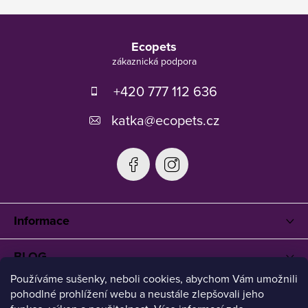
Z
á
Ecopets
p
a
t
+420 777 112 636
í
katka
@
ecopets.cz
Informace
BLOG
Používáme sušenky, neboli cookies, abychom Vám umožnili
pohodlné prohlížení webu a neustále zlepšovali jeho