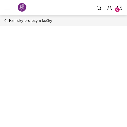
Přejít
N
na
obsah
Pamlsky pro psy a kočky
K