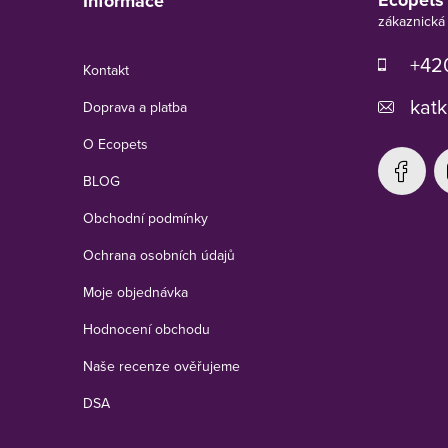
Ecopets
Informace
a
t
í
+420
Kontakt
katk
Doprava a platba
O Ecopets
BLOG
Obchodní podmínky
Ochrana osobních údajů
Moje objednávka
Hodnocení obchodu
Naše recenze ověřujeme
DSA