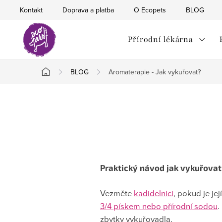
Přejít
Kontakt
Doprava a platba
O Ecopets
BLOG
na
obsah
Přírodní lékárna
BLOG
Aromaterapie - Jak vykuřovat?
Domů
Praktický návod jak vykuřovat
Vezměte
kadidelnici
, pokud je je
3/4 pískem nebo přírodní sodou
.
zbytky vykuřovadla.