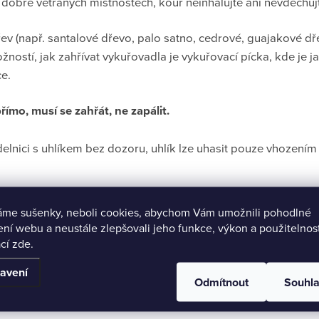
 dobře větraných místnostech, kouř neinhalujte ani nevdechuj
ev (např. santalové dřevo, palo satno, cedrové, guajakové dř
ožností, jak zahřívat vykuřovadla je vykuřovací pícka, kde je j
ce.
ímo, musí se zahřát, ne zapálit.
lnici s uhlíkem bez dozoru, uhlík lze uhasit pouze vhozením
áme sušenky, neboli cookies, abychom Vám umožnili pohodlné
ení webu a neustále zlepšovali jeho funkce, výkon a použitelnos
cí zde.
avení
Odmítnout
Souhl