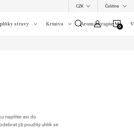
vka
Hodnocení obchodu
Naše recenze ověřujeme
CZK
Čeština
DS
NÁKU
plňky stravy
Krmiva
Aromaterapie
V
KOŠÍ
u naplňte asi do
debrat již použitý uhlík se