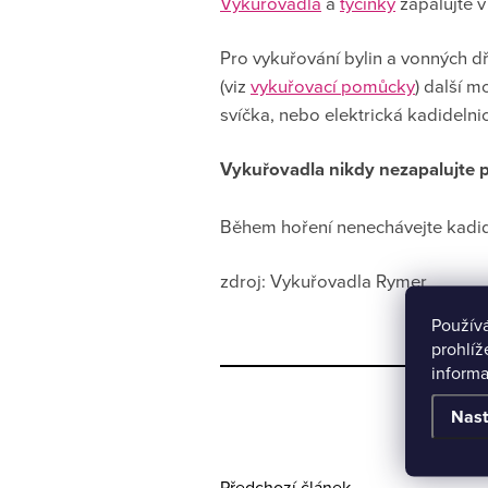
Vykuřovadla
a
tyčinky
zapalujte v
Pro vykuřování bylin a vonných dř
(viz
vykuřovací pomůcky
) další m
svíčka, nebo elektrická kadidelni
Vykuřovadla nikdy nezapalujte př
Během hoření nenechávejte kadide
zdroj: Vykuřovadla Rymer
Použív
prohlíž
informa
Nast
Předchozí článek