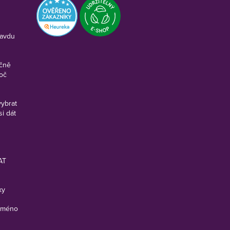
ravdu
ečně
roč
vybrat
si dát
AT
ky
 jméno