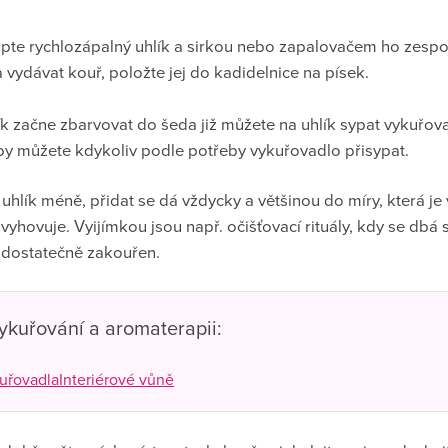
pte rychlozápalný uhlík a sirkou nebo zapalovačem ho zespo
a vydávat kouř, položte jej do kadidelnice na písek.
k začne zbarvovat do šeda již můžete na uhlík sypat vykuřova
oby můžete kdykoliv podle potřeby vykuřovadlo přisypat.
hlík méně, přidat se dá vždycky a většinou do míry, která je
 vyhovuje. Vyijímkou jsou např. očišťovací rituály, kdy se dbá
r dostatečně zakouřen.
kuřování a aromaterapii:
uřovadla
Interiérové vůně