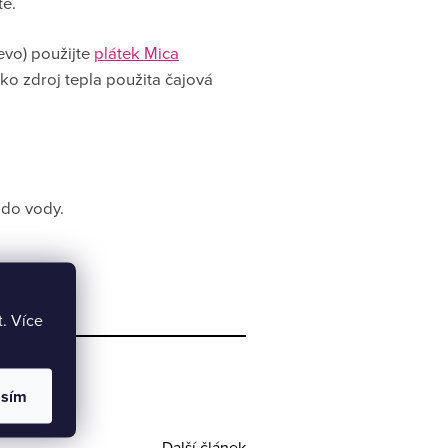
te.
evo) použijte
plátek Mica
ako zdroj tepla použita čajová
 do vody.
t. Více
asím
Další článek