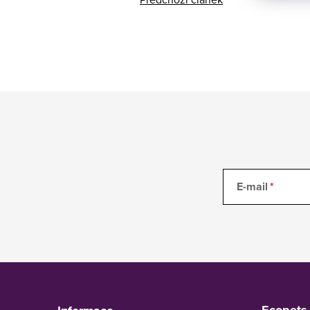
E-mail
Z
á
p