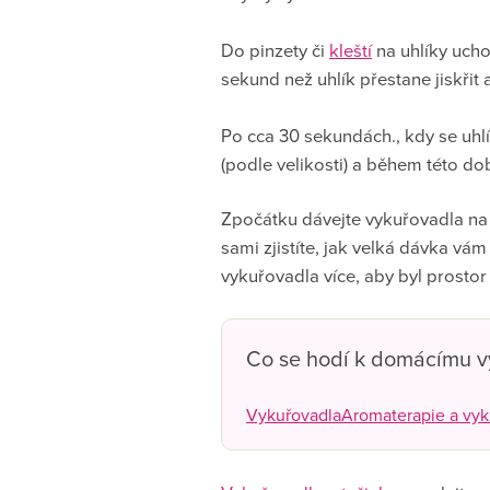
Do pinzety či
kleští
na uhlíky ucho
sekund než uhlík přestane jiskřit 
Po cca 30 sekundách., kdy se uhlí
(podle velikosti) a během této d
Zpočátku dávejte vykuřovadla na u
sami zjistíte, jak velká dávka vám
vykuřovadla více, aby byl prosto
Co se hodí k domácímu vy
Vykuřovadla
Aromaterapie a vyk