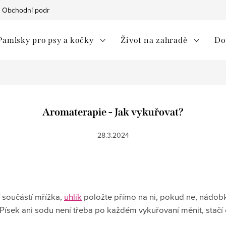
Obchodní podmínky
Ochrana osobních údajů
Moje objedná
Pamlsky pro psy a kočky
Život na zahradě
Do
Aromaterapie - Jak vykuřovat?
28.3.2024
jí součástí mřížka,
uhlík
položte přímo na ni, pokud ne, nádobk
 Písek ani sodu není třeba po každém vykuřovaní měnit, stačí o