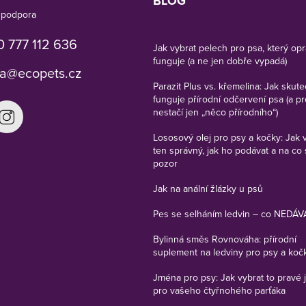
BLOG
 777 112 636
Jak vybrat pelech pro psa, který op
funguje (a ne jen dobře vypadá)
a
@
ecopets.cz
Parazit Plus vs. křemelina: Jak skut
funguje přírodní odčervení psa (a p
nestačí jen „něco přírodního“)
Lososový olej pro psy a kočky: Jak 
ten správný, jak ho podávat a na co 
pozor
Jak na anální žlázky u psů
Pes se selháním ledvin – co NEDÁV
Bylinná směs Rovnováha: přírodní
suplement na ledviny pro psy a koč
Jména pro psy: Jak vybrat to pravé
pro vašeho čtyřnohého parťáka